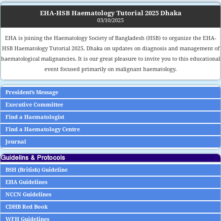
EHA-HSB Haematology Tutorial 2025 Dhaka
03/10/2025
EHA is joining the Haematology Society of Bangladesh (HSB) to organize the EHA-
HSB Haematology Tutorial 2025, Dhaka on updates on diagnosis and management of
haematological malignancies. It is our great pleasure to invite you to this educational
event focused primarily on malignant haematology.
President’s Message
Executive Committee
Find a Haematologist
Find a Haematology Centre
Journal
Guidelins & Protocols
BSH (British) Guideline
EHA Guidelines
NCCN Guidelines
CDHB Red Book
WFH Guidelines