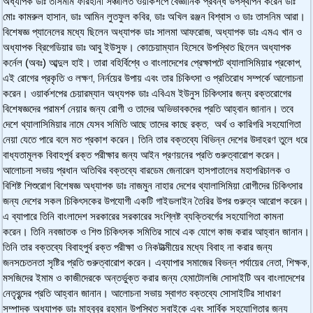
অধ্যাপক ডাঃ তাসমীম ফারহানা সঞ্চালিত ওয়ার্কশপে বৈজ্ঞানিক প্রবন্ধ উপস্থাপন করেন ডাঃ
মোঃ কামরুল হাসান
ডাঃ আমিন লুতফুল কবির
ডাঃ অখিল রঞ্জন বিশ্বাস ও ডাঃ তাসনিম আরা।
,
,
বিশেষজ্ঞ প্যানেলের মধ্যে ছিলেন অধ্যাপক ডাঃ সালমা আফরোজ
অধ্যাপক ডাঃ এমএ খান ও
,
অধ্যাপক ব্রিগেডিয়ার ডাঃ আবু ইউসুফ। কোচেয়াম্যান হিসেবে উপস্থিত ছিলেন অধ্যাপক
কর্নেল (অবঃ) আব্দুল হাই। তারা বহির্বিশ্বে ও বাংলাদেশের প্রেক্ষাপটে থ্যালাসিমিয়ার প্রকোপ
,
এই রোগের প্রকৃতি ও লক্ষণ
নির্নয়ের উপায় এবং তার চিকিৎসা ও প্রতিরোধ সম্পর্কে আলোচনা
,
করেন। ওয়ার্কশপের চেয়ারম্যান অধ্যপক ডাঃ এবিএম ইউনুস চিকিৎসার জন্য রক্তরোগের
বিশেষজ্ঞদের পরামর্শ নেয়ার জন্য রোগী ও তাদের অভিভাবকদের প্রতি আহ্বান জানান। তবে
দেশে থ্যালাসিমিয়ার নামে যেসব সমিতি আছে তাদের কাছে রক্ত
অর্থ ও কারিগরি সহযোগিতা
,
নেয়া যেতে পারে বলে মত প্রকাশ করেন। তিনি তার বক্তব্যে বিভিন্ন দেশের উদাহরণ তুলে ধরে
বাধ্যতামূলক বিবাহপুর্ব রক্ত পরীক্ষার জন্য আইন প্রণয়নের প্রতি গুরুত্বারোপ করেন।
আলোচনা সভায় প্রধান অতিথির বক্তব্যে বারডেম জেনারেল হাসপাতালের মহাপরিচালক ও
বিশিষ্ট শিশুরোগ বিশেষজ্ঞ অধ্যাপক ডাঃ নাজমুন নাহার দেশের থ্যালাসিমিয়া রোগীদের চিকিৎসার
জন্য দেশের সকল চিকিৎসকের উপযোগী একটি গাইডলাইন তৈরির উপর গুরুত্ব আরোপ করেন।
এ ব্যাপারে তিনি বাংলাদেশ সরকারের সরকারের সংশ্লিষ্ট ব্যক্তিবর্গের সহযোগিতা কামনা
করেন। তিনি নবজাতক ও শিশু চিকিৎসক সমিতির সাথে এক যোগে কাজ করার আহ্বান জানান।
তিনি তার বক্তব্যে বিবাহপুর্ব রক্ত পরীক্ষা ও নিকটাত্মীয়ের মধ্যে বিবাহ না করার জন্য
জনসচেতনতা সৃষ্টির প্রতি গুরুত্বারোপ করেন। এব্যাপার সমাজের বিভন্ন পর্যায়ের নেতা
শিক্ষক
,
,
মসজিদের ইমাম ও কাজীদেরকে অন্তর্ভুক্ত করার জন্য হেমাটোলজি সোসাইটি অব বাংলাদেশের
নেতৃবৃন্দের প্রতি আহ্বান জানান। আলোচনা সভায় স্বাগত বক্তব্যে সোসাইটির সাধারণ
সম্পাদক অধ্যাপক ডাঃ মাহবুবুর রহমান উপস্থিত সবাইকে এবং সার্বিক সহযোগিতার জন্য