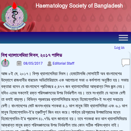
Haematology Society of Bangladesh
Log in
বিশ্ব থ্যালাসেমিয়া দিবস, ২০১৭ পালিত
08/05/2017
Editorial Staff
আজ ৮ই মে
২০১৭। বিশ্ব থ্যালাসেমিয়া দিবস। হেমাটোলজি সোসাইটি অব বাংলাদেশের
,
উদ্যোগে রাজধানীর বারডেম অডিটোরিয়ামে এক আলোচনা সভা ও কর্মশালা অনুষ্ঠিত হয়। সভায়
বক্তারা বলেন যে বাংলাদেশে প্রতিবছর ৫
৪৭৭ জন থ্যালাসেমিয়া আক্রান্ত শিশু জন্ম নেয়।
,
যদিও এদের সকলেই রক্ত পরিসঞ্চালনের উপর নির্ভরশীল নয়। তবে সংখ্যাটা যে অনেক বেশী
তা বলাই বাহুল্য। বিভিন্ন প্রকারের থ্যালাসিমিয়ার মধ্যে হিমোগ্লোবিন-ই সংখ্যা সবচেয়ে
বেশী। বাংলাদেশের মোট জনসংখ্যার শতকরা ৪.১ ভাগ মানুষ বিটা থ্যালাসিমিয়া এবং ৬.১ ভাগ
মানুষ হিমোগ্লোবিন-ই’র ত্রুটিপুর্ণ জিন বহন করে। পার্বত্য চট্টগ্রামের উপজাতিদের মধ্যে
হিমোগ্লোবিন-ই’র প্রকোপ ৪১.৭% বলে জানানো হয়। তবে শতকরা কত ভাগ থ্যালাসিমিয়ায়
আক্রান্ত মানুষ রক্ত পরিসঞ্চালনের উপর নির্ভরশীল তার কোন সঠিক পরিসংখ্যান নাই।