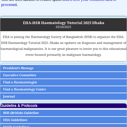
processed.
EHA-HSB Haematology Tutorial 2025 Dhaka
03/10/2025
EHA is joining the Haematology Society of Bangladesh (HSB) to organize the EHA-
HSB Haematology Tutorial 2025, Dhaka on updates on diagnosis and management of
haematological malignancies. It is our great pleasure to invite you to this educational
event focused primarily on malignant haematology.
President’s Message
Executive Committee
Find a Haematologist
Find a Haematology Centre
Journal
Guidelins & Protocols
BSH (British) Guideline
EHA Guidelines